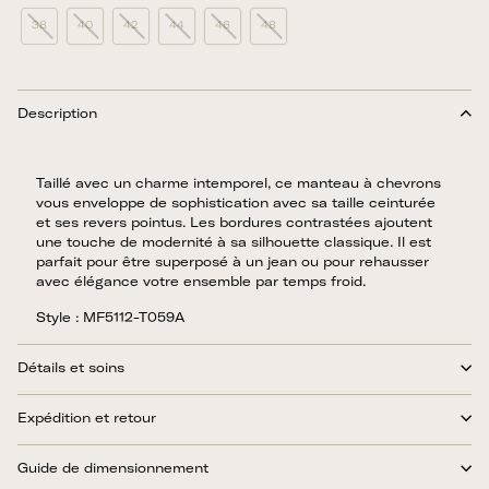
38
40
42
44
46
48
Description
Taillé avec un charme intemporel, ce manteau à chevrons
vous enveloppe de sophistication avec sa taille ceinturée
et ses revers pointus. Les bordures contrastées ajoutent
une touche de modernité à sa silhouette classique. Il est
parfait pour être superposé à un jean ou pour rehausser
avec élégance votre ensemble par temps froid.
Style : MF5112-T059A
Détails et soins
Expédition et retour
Guide de dimensionnement