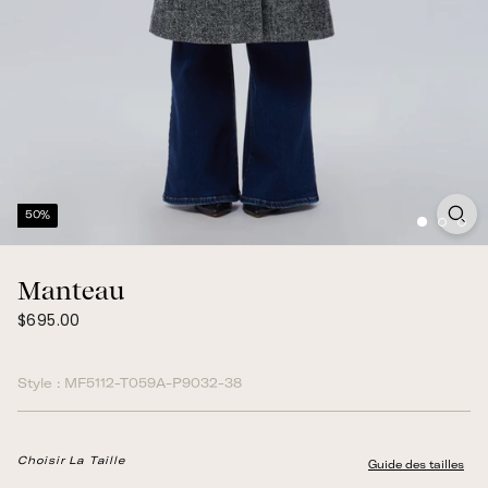
50%
Manteau
$695.00
Prix
$695.00
normal
Style :
MF5112-T059A-P9032-38
Choisir La Taille
Guide des tailles