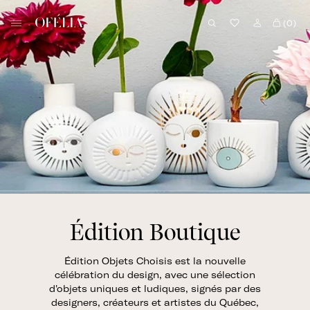
Skip
B
to
(0)
o
content
u
t
i
q
u
e
O
f
é
l
Édition Boutique
i
a
Édition Objets Choisis est la nouvelle
célébration du design, avec une sélection
d'objets uniques et ludiques, signés par des
designers, créateurs et artistes du Québec,