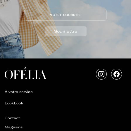
VOTRE COURRIEL
Soumettre
Instagram
Faceb
À votre service
Lookbook
Contact
Magasins