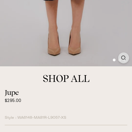
SHOP ALL
Jupe
$295.00
Prix
$295.00
normal
Style :
WA6148-MA81R-L9057-XS