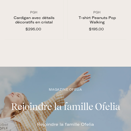
PGH
PGH
Cardigan avec détails
T-shirt Peanuts Pop
décoratifs en cristal
Walking
$295.00
$
$195.00
$
2
1
9
9
5
5
.
.
0
0
0
0
MAGAZINE OFELIA
Rejoindre la famille Ofelia
Rejoindre la famille Ofelia