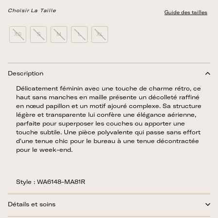
Choisir La Taille
Guide des tailles
XS
S
M
L
XL
Description
Délicatement féminin avec une touche de charme rétro, ce
haut sans manches en maille présente un décolleté raffiné
en nœud papillon et un motif ajouré complexe. Sa structure
légère et transparente lui confère une élégance aérienne,
parfaite pour superposer les couches ou apporter une
touche subtile. Une pièce polyvalente qui passe sans effort
d'une tenue chic pour le bureau à une tenue décontractée
pour le week-end.
Style : WA6148-MA81R
Détails et soins