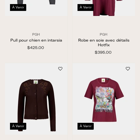
À Venir
À Venir
PGH
PGH
Pull pour chien en intarsia
Robe en soie avec détails
Hotfix
$425.00
$
4
$395.00
$
2
3
5
9
.
5
0
.
0
0
0
À Venir
À Venir