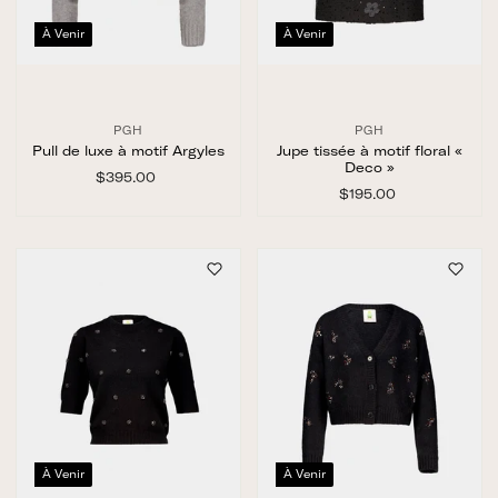
À Venir
À Venir
PGH
PGH
Pull de luxe à motif Argyles
Jupe tissée à motif floral «
Deco »
$395.00
$
3
$195.00
$
9
1
5
9
.
5
0
.
0
0
0
À Venir
À Venir