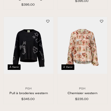
$395.00
$
$395.00
$
3
3
9
9
5
5
.
.
0
0
0
0
À Venir
À Venir
PGH
PGH
Pull à broderies western
Chemisier western
$345.00
$
$235.00
$
3
2
4
3
5
5