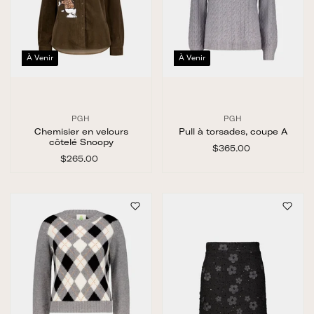
À Venir
À Venir
PGH
PGH
Chemisier en velours
Pull à torsades, coupe A
côtelé Snoopy
$365.00
$
$265.00
$
3
2
6
6
5
5
.
.
0
0
0
0