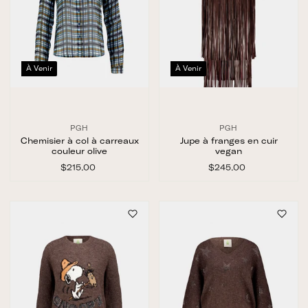
À Venir
À Venir
PGH
PGH
Chemisier à col à carreaux
Jupe à franges en cuir
couleur olive
vegan
$215.00
$
$245.00
$
2
2
1
4
5
5
.
.
0
0
0
0