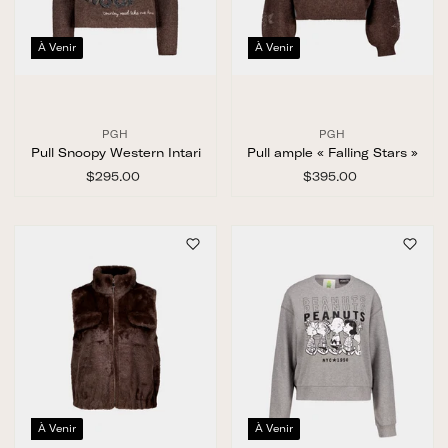
À Venir
À Venir
PGH
PGH
Pull Snoopy Western Intari
Pull ample « Falling Stars »
$295.00
$
$395.00
$
2
3
9
9
5
5
.
.
0
0
0
0
À Venir
À Venir