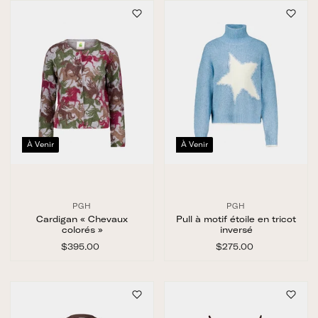
.
.
0
0
0
0
À Venir
À Venir
PGH
PGH
Cardigan « Chevaux
Pull à motif étoile en tricot
colorés »
inversé
$395.00
$
$275.00
$
3
2
9
7
5
5
.
.
0
0
0
0