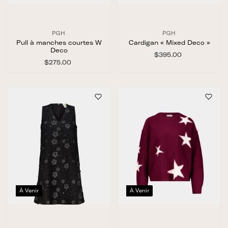
PGH
PGH
Pull à manches courtes W
Cardigan « Mixed Deco »
Deco
$395.00
$
$275.00
$
3
2
9
7
5
5
.
.
0
0
0
0
À Venir
À Venir