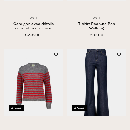
PGH
PGH
Cardigan avec détails
T-shirt Peanuts Pop
décoratifs en cristal
Walking
$295.00
$
$195.00
$
2
1
9
9
5
5
.
.
0
0
0
0
À Venir
À Venir