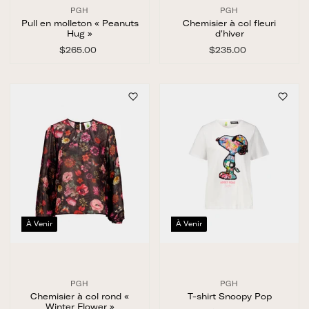
PGH
PGH
Pull en molleton « Peanuts
Chemisier à col fleuri
Hug »
d'hiver
$265.00
$
$235.00
$
2
2
6
3
5
5
.
.
0
0
0
0
À Venir
À Venir
PGH
PGH
Chemisier à col rond «
T-shirt Snoopy Pop
Winter Flower »