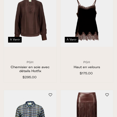
À Venir
À Venir
PGH
PGH
Chemisier en soie avec
Haut en velours
détails Hotfix
$175.00
$
$295.00
$
1
2
7
9
5
5
.
.
0
0
0
0