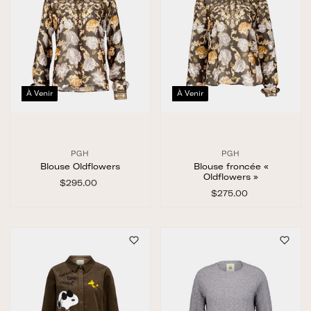
À Venir
À Venir
PGH
PGH
Blouse Oldflowers
Blouse froncée «
Oldflowers »
$295.00
$
2
$275.00
$
9
2
5
7
.
5
0
.
0
0
0