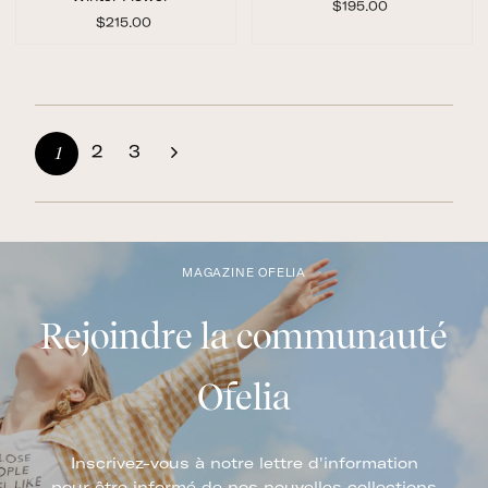
$195.00
$
$215.00
$
1
2
9
1
5
5
.
.
0
0
0
0
2
3
1
Suivant
MAGAZINE OFELIA
Rejoindre la communauté
Ofelia
Inscrivez-vous à notre lettre d'information
pour être informé de nos nouvelles collections