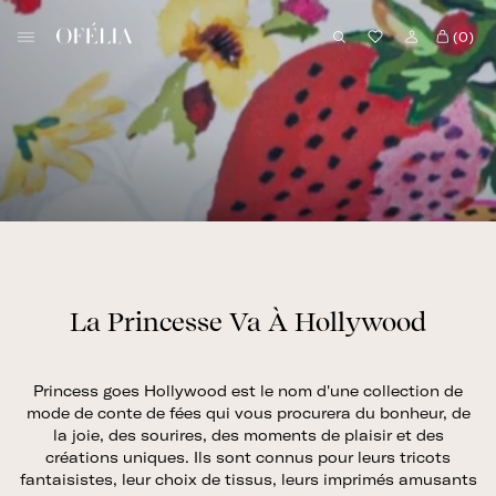
Skip
B
to
(0)
o
content
u
t
i
q
u
e
O
f
é
La Princesse Va À Hollywood
l
i
Princess goes Hollywood est le nom d'une collection de
a
mode de conte de fées qui vous procurera du bonheur, de
la joie, des sourires, des moments de plaisir et des
créations uniques. Ils sont connus pour leurs tricots
fantaisistes, leur choix de tissus, leurs imprimés amusants