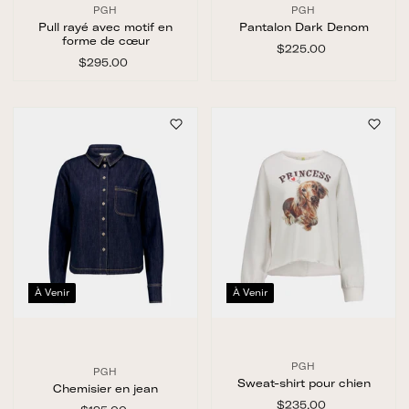
PGH
PGH
Pull rayé avec motif en
Pantalon Dark Denom
forme de cœur
$225.00
$
$295.00
$
2
2
2
9
5
5
.
.
0
0
0
0
À Venir
À Venir
PGH
PGH
Sweat-shirt pour chien
Chemisier en jean
$235.00
$