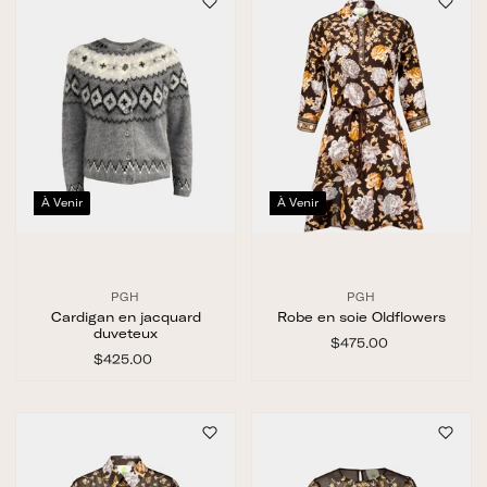
0
0
0
0
À Venir
À Venir
PGH
PGH
Cardigan en jacquard
Robe en soie Oldflowers
duveteux
$475.00
$
$425.00
$
4
4
7
2
5
5
.
.
0
0
0
0