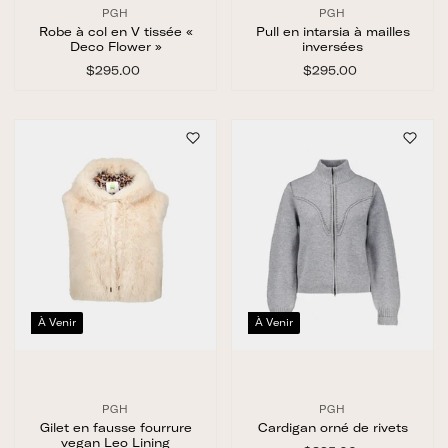
PGH
PGH
Robe à col en V tissée «
Pull en intarsia à mailles
Deco Flower »
inversées
$295.00
$
$295.00
$
2
2
9
9
5
5
.
.
0
0
0
0
À Venir
À Venir
PGH
PGH
Gilet en fausse fourrure
Cardigan orné de rivets
vegan Leo Lining