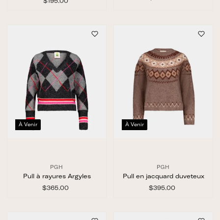
$195.00
$
2
1
3
9
5
5
.
.
0
0
0
0
À Venir
À Venir
PGH
PGH
Pull à rayures Argyles
Pull en jacquard duveteux
$365.00
$
$395.00
$
3
3
6
9
5
5
.
.