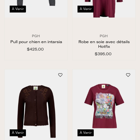
À Venir
À Venir
PGH
PGH
Pull pour chien en intarsia
Robe en soie avec détails
Hotfix
$425.00
$
4
$395.00
$
2
3
5
9
.
5
0
.
0
0
0
À Venir
À Venir