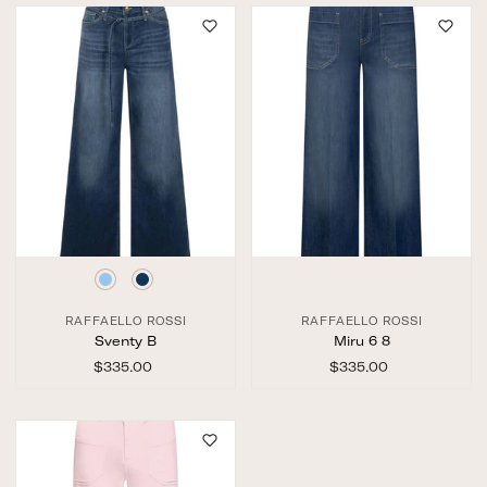
5
5
.
.
0
0
0
0
RAFFAELLO ROSSI
RAFFAELLO ROSSI
Sventy B
Miru 6 8
$335.00
$
$335.00
$
3
3
3
3
5
5
.
.
0
0
0
0