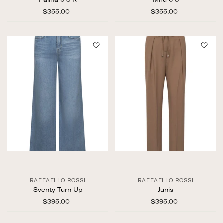
$355.00
$
$355.00
$
3
3
5
5
5
5
.
.
0
0
0
0
RAFFAELLO ROSSI
RAFFAELLO ROSSI
Sventy Turn Up
Junis
$395.00
$
$395.00
$
3
3
9
9