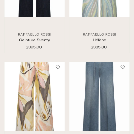
RAFFAELLO ROSSI
RAFFAELLO ROSSI
Ceinture Sventy
Hélène
$395.00
$
$385.00
$
3
3
9
8
5
5
.
.
0
0
0
0