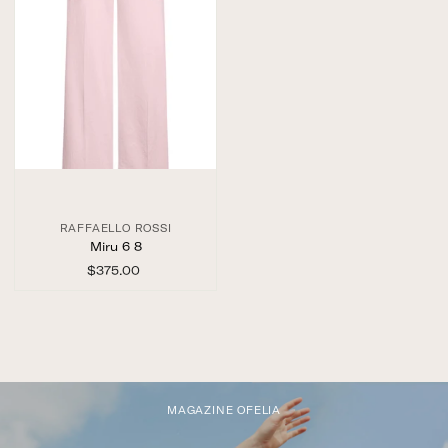
RAFFAELLO ROSSI
Miru 6 8
$375.00
$
3
7
5
.
0
0
MAGAZINE OFELIA