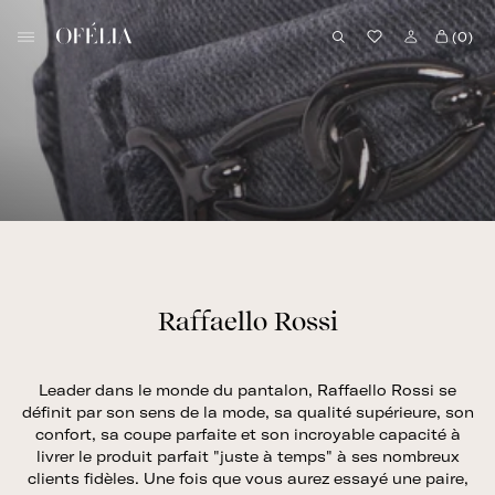
Skip
B
to
(0)
o
content
u
t
i
q
u
e
O
f
é
Raffaello Rossi
l
i
Leader dans le monde du pantalon, Raffaello Rossi se
a
définit par son sens de la mode, sa qualité supérieure, son
confort, sa coupe parfaite et son incroyable capacité à
livrer le produit parfait "juste à temps" à ses nombreux
clients fidèles. Une fois que vous aurez essayé une paire,