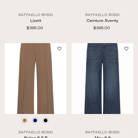
RAFFAELLO ROSSI
RAFFAELLO ROSSI
Lizett
Ceinture Sventy
$395.00
$
$395.00
$
3
3
9
9
5
5
.
.
0
0
0
0
RAFFAELLO ROSSI
RAFFAELLO ROSSI
Palina 6 8 R
Miru 6 8