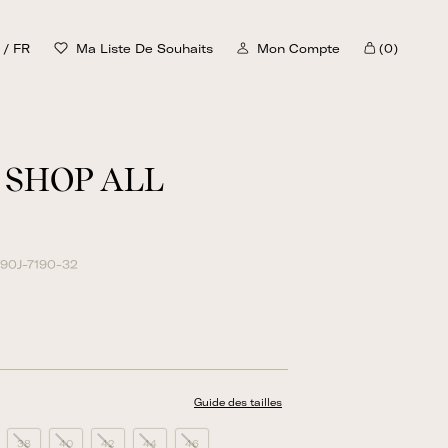
/
FR
Ma Liste De Souhaits
Mon Compte
(0)
Chariot
SHOP ALL
90J-7190-32
Guide des tailles
38
40
42
44
46