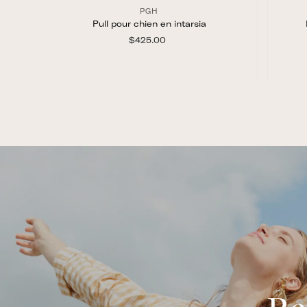
PGH
Pull pour chien en intarsia
$425.00
$
4
2
5
.
0
Vue rapide
0