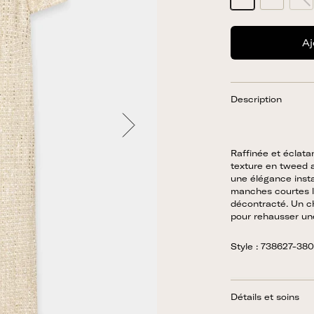
Aj
Description
Raffinée et éclata
texture en tweed a
une élégance insta
manches courtes l
décontracté. Un ch
pour rehausser une
Style : 738627-38
Détails et soins