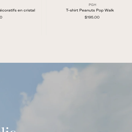
PGH
coratifs en cristal
T-shirt Peanuts Pop Walking
00
$
$195.00
$
2
1
9
9
5
5
.
.
0
0
ide
Vue rapide
0
0