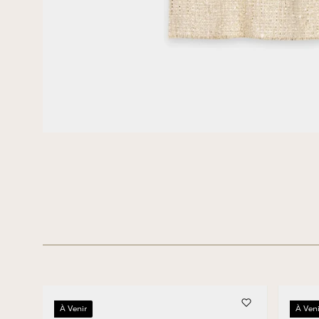
À Venir
À Veni