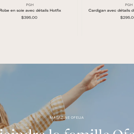
PGH
PGH
Robe en soie avec détails Hotfix
Cardigan avec détails dé
$395.00
$
$295.
3
9
5
.
0
Vue rapide
Vue rap
0
MAGAZINE OFELIA