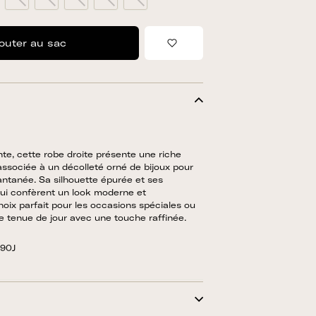
outer au sac
Ajouter à la liste de sou
nte, cette robe droite présente une riche
ssociée à un décolleté orné de bijoux pour
ntanée. Sa silhouette épurée et ses
ui confèrent un look moderne et
oix parfait pour les occasions spéciales ou
 tenue de jour avec une touche raffinée.
090J