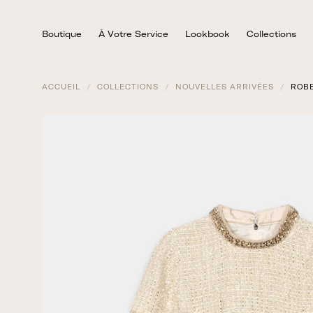
Skip
to
Boutique
À Votre Service
Lookbook
Collections
content
ACCUEIL
/
COLLECTIONS
/
NOUVELLES ARRIVÉES
/
ROB