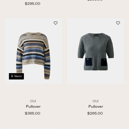
$295.00
$
2
2
6
9
5
5
.
.
0
0
0
0
À Venir
OUI
OUI
Pullover
Pullover
$365.00
$
$265.00
$
3
2
6
6
5
5