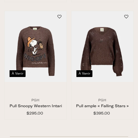
2
2
1
4
5
5
.
.
0
0
0
0
À Venir
À Venir
PGH
PGH
Pull Snoopy Western Intari
Pull ample « Falling Stars »
$295.00
$
$395.00
$
2
3
9
9
5
5
.
.
0
0