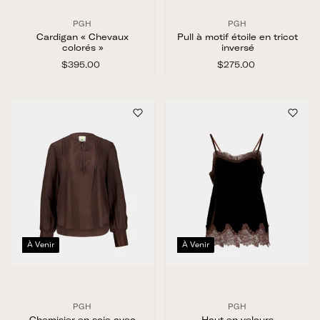
PGH
PGH
Cardigan « Chevaux
Pull à motif étoile en tricot
colorés »
inversé
$395.00
$
$275.00
$
3
2
9
7
5
5
.
.
0
0
0
0
À Venir
À Venir
PGH
PGH
Chemisier en soie avec
Haut en velours