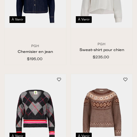
À Venir
À Venir
PGH
PGH
Sweat-shirt pour chien
Chemisier en jean
$235.00
$
$195.00
$
2
1
3
9
5
5
.
.
0
0
0
0
À Venir
À Venir