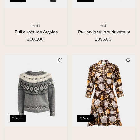
PGH
PGH
Pull à rayures Argyles
Pull en jacquard duveteux
$365.00
$
$395.00
$
3
3
6
9
5
5
.
.
0
0
0
0
À Venir
À Venir