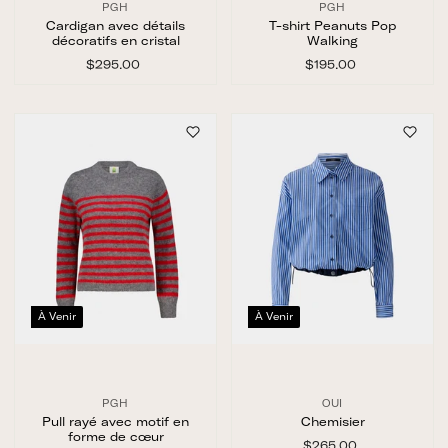
PGH
PGH
Cardigan avec détails
T-shirt Peanuts Pop
décoratifs en cristal
Walking
$295.00
$
$195.00
$
2
1
9
9
5
5
.
.
0
0
0
0
À Venir
À Venir
PGH
OUI
Pull rayé avec motif en
Chemisier
forme de cœur
$265.00
$