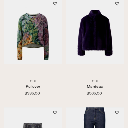
.
.
0
0
0
0
OUI
OUI
Pullover
Manteau
$335.00
$
$565.00
$
3
5
3
6
5
5
.
.
0
0
0
0