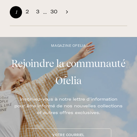
0
0
2
3
30
1
...
Suivant
MAGAZINE OFELIA
Rejoindre la communauté
Ofelia
Inscrivez-vous à notre lettre d'information
pour être informé de nos nouvelles collections
et autres offres exclusives.
VOTRE COURRIEL