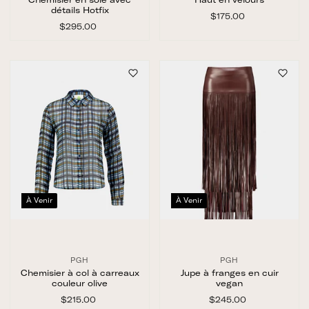
détails Hotfix
$175.00
$
$295.00
$
1
2
7
9
5
5
.
.
0
0
0
0
À Venir
À Venir
PGH
PGH
Chemisier à col à carreaux
Jupe à franges en cuir
couleur olive
vegan
$215.00
$
$245.00
$