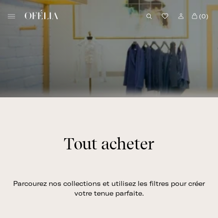
Skip
B
to
(0)
o
content
u
t
i
q
u
e
O
f
é
Tout acheter
l
i
a
Parcourez nos collections et utilisez les filtres pour créer
votre tenue parfaite.