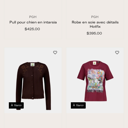
PGH
PGH
Pull pour chien en intarsia
Robe en soie avec détails
Hotfix
$425.00
$
4
$395.00
$
2
3
5
9
.
5
0
.
0
0
0
À Venir
À Venir