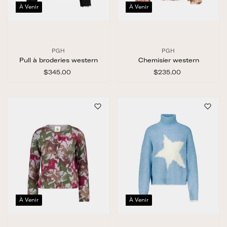
À Venir
À Venir
PGH
PGH
Pull à broderies western
Chemisier western
$345.00
$
$235.00
$
3
2
4
3
5
5
.
.
0
0
0
0
À Venir
À Venir