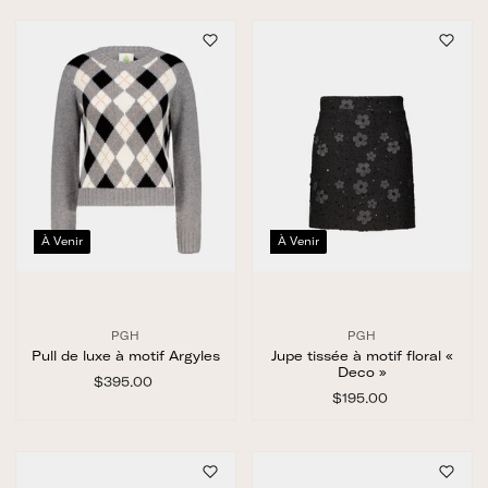
5
.
.
0
0
0
0
À Venir
À Venir
PGH
PGH
Pull de luxe à motif Argyles
Jupe tissée à motif floral «
Deco »
$395.00
$
3
$195.00
$
9
1
5
9
.
5
0
.
0
0