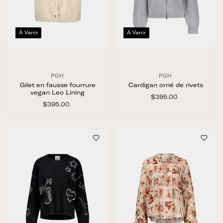
À Venir
À Venir
PGH
PGH
Gilet en fausse fourrure
Cardigan orné de rivets
vegan Leo Lining
$395.00
$
$395.00
$
3
3
9
9
5
5
.
.
0
0
0
0