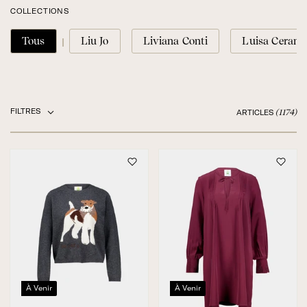
COLLECTIONS
Tous
Liu Jo
Liviana Conti
Luisa Cerano
FILTRES
(1174)
ARTICLES
À Venir
À Venir