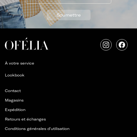
Soumettre
Instagram
Faceb
À votre service
Lookbook
Contact
Magasins
Expédition
Retours et échanges
Conditions générales d'utilisation