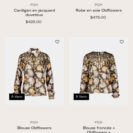
PGH
PGH
Cardigan en jacquard
Robe en soie Oldflowers
duveteux
$475.00
$
$425.00
$
4
4
7
2
5
5
.
.
0
0
0
0
À Venir
À Venir
PGH
PGH
Blouse Oldflowers
Blouse froncée «
Oldflowers »