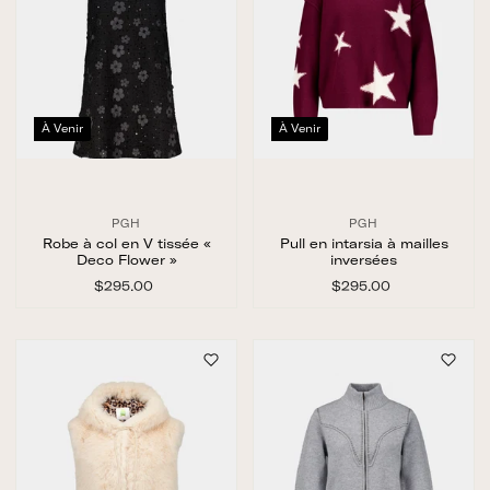
À Venir
À Venir
PGH
PGH
Robe à col en V tissée «
Pull en intarsia à mailles
Deco Flower »
inversées
$295.00
$
$295.00
$
2
2
9
9
5
5
.
.
0
0
0
0