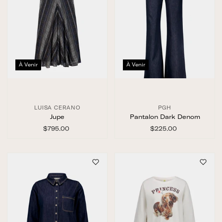
À Venir
À Venir
LUISA CERANO
PGH
Jupe
Pantalon Dark Denom
$795.00
$
$225.00
$
7
2
9
2
5
5
.
.
0
0
0
0