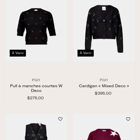
0
À Venir
À Venir
PGH
PGH
Pull à manches courtes W
Cardigan « Mixed Deco »
Deco
$395.00
$
$275.00
$
3
2
9
7
5
5
.
.
0
0
0
0