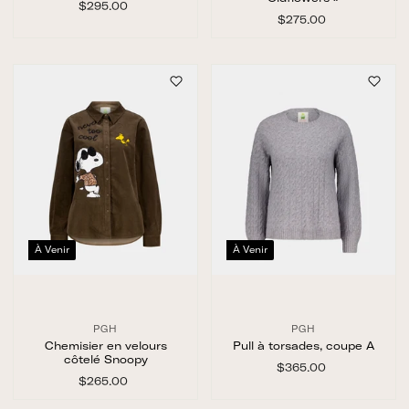
$295.00
$
2
$275.00
$
9
2
5
7
.
5
0
.
0
0
0
À Venir
À Venir
PGH
PGH
Chemisier en velours
Pull à torsades, coupe A
côtelé Snoopy
$365.00
$
$265.00
$
3
2
6
6
5