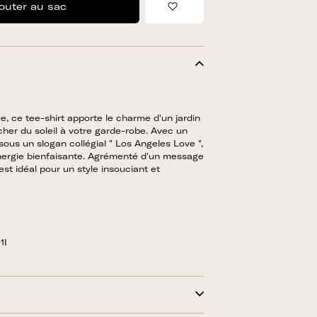
outer au sac
Ajouter à la liste de sou
e, ce tee-shirt apporte le charme d'un jardin
cher du soleil à votre garde-robe. Avec un
sous un slogan collégial " Los Angeles Love ",
énergie bienfaisante. Agrémenté d'un message
est idéal pour un style insouciant et
1I