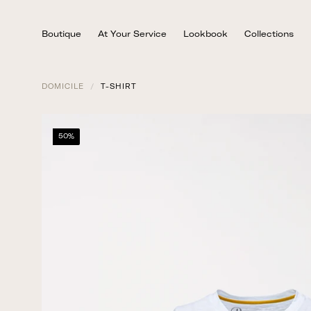
Skip
to
Boutique
At Your Service
Lookbook
Collections
content
DOMICILE
/
T-SHIRT
50%