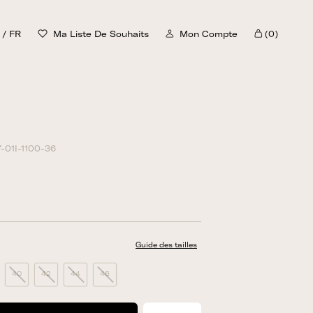
/
FR
Ma Liste De Souhaits
Mon Compte
(0)
Chariot
-01I-1100-36
Guide des tailles
40
42
44
46