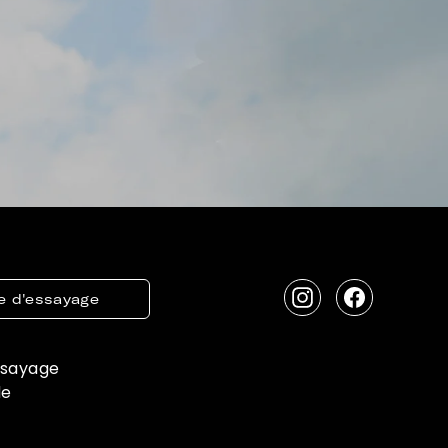
e d'essayage
Instagram
Facebook
ssayage
de