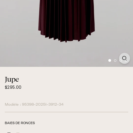
Jupe
$295.00
Prix
$295.00
normal
Modèle :
95398-2025I-3912-34
BAIES DE RONCES