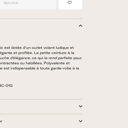
épuisé
Ajouter à la liste de sou
ic est dotée d'un ourlet volant ludique et
égante et profilée. La petite ceinture à la
ouche d'élégance, ce qui la rend parfaite pour
ntractées ou habillées. Polyvalente et
pe est indispensable à toute garde-robe à la
4C-01G
ur