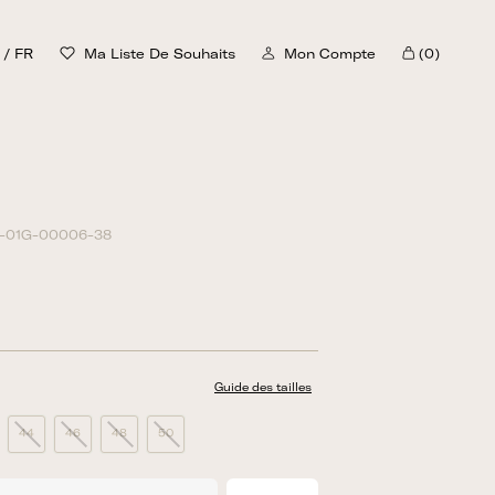
/
FR
Ma Liste De Souhaits
Mon Compte
(0)
Chariot
-01G-00006-38
Guide des tailles
44
46
48
50