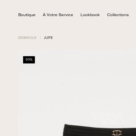
Skip
to
Boutique
À Votre Service
Lookbook
Collections
content
DOMICILE
/
JUPE
30%