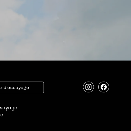
e d'essayage
Instagram
Facebook
ssayage
de