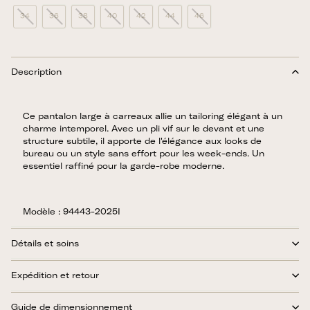
34
36
38
40
42
44
46
Description
Ce pantalon large à carreaux allie un tailoring élégant à un
charme intemporel. Avec un pli vif sur le devant et une
structure subtile, il apporte de l'élégance aux looks de
bureau ou un style sans effort pour les week-ends. Un
essentiel raffiné pour la garde-robe moderne.
Modèle : 94443-2025I
Détails et soins
Expédition et retour
Guide de dimensionnement