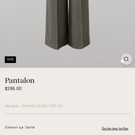
50%
Pantalon
$295.00
Prix
$295.00
normal
Modèle :
94443-2025I-729-34
Choisir La Taille
Guide des tailles