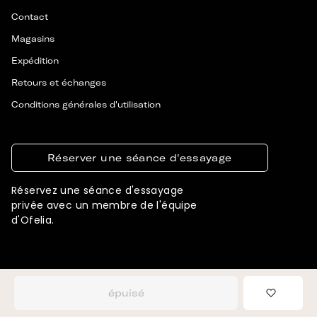
Contact
Magasins
Expédition
Retours et échanges
Conditions générales d'utilisation
Réserver une séance d'essayage
Réservez une séance d'essayage
privée avec un membre de l'équipe
d'Ofelia.
© 2026 OFELIA. TOUS DROITS RÉSERVÉS
CONÇU ET DÉVELOPPÉ PAR SIGNIFLY
épuisé
Ajouter