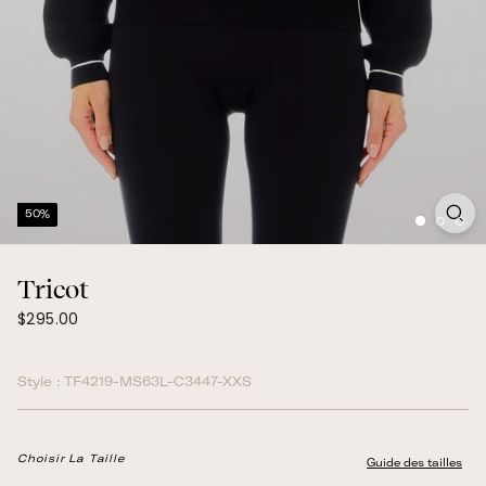
50%
Tricot
$295.00
Prix
$295.00
normal
Style :
TF4219-MS63L-C3447-XXS
Choisir La Taille
Guide des tailles