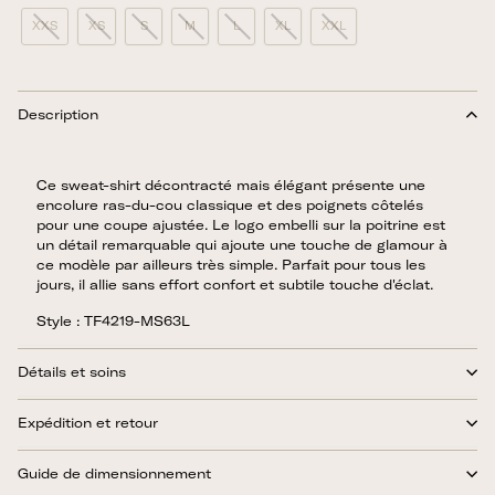
XXS
XS
S
M
L
XL
XXL
Description
Ce sweat-shirt décontracté mais élégant présente une
encolure ras-du-cou classique et des poignets côtelés
pour une coupe ajustée. Le logo embelli sur la poitrine est
un détail remarquable qui ajoute une touche de glamour à
ce modèle par ailleurs très simple. Parfait pour tous les
jours, il allie sans effort confort et subtile touche d'éclat.
Style : TF4219-MS63L
Détails et soins
Expédition et retour
Guide de dimensionnement