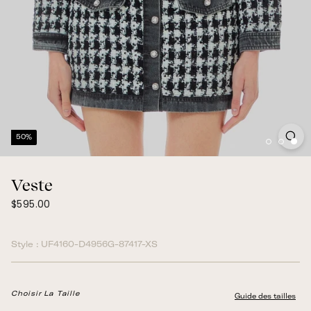
50%
Veste
$595.00
Prix
$595.00
normal
Style :
UF4160-D4956G-87417-XS
Choisir La Taille
Guide des tailles