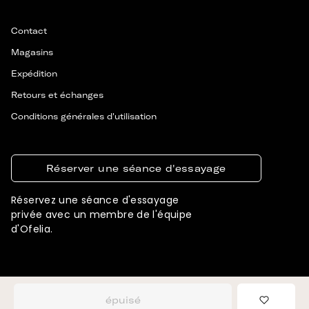
Contact
Magasins
Expédition
Retours et échanges
Conditions générales d'utilisation
Réserver une séance d'essayage
Réservez une séance d'essayage
privée avec un membre de l'équipe
d'Ofelia.
© 2026 OFELIA. TOUS DROITS RÉSERVÉS
CONÇU ET DÉVELOPPÉ PAR SIGNIFLY
épuisé
Ajouter