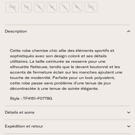
XXS
XS
S
M
L
XL
XXL
Description
Cette robe chemise chic allie des éléments sportifs et
sophistiqués avec son design coloré et ses détails
utilitaires. La taille ceinturée se resserre pour une
silhouette flatteuse, tandis que le devant boutonné et les
accents de fermeture éclair sur les manches ajoutent une
touche de modernité. Parfaite pour un look polyvalent,
cette robe passe sans problème d'une tenue de jour
décontractée à une tenue de soirée élégante.
Style : TF4151-F0778G
Détails et soins
Expédition et retour