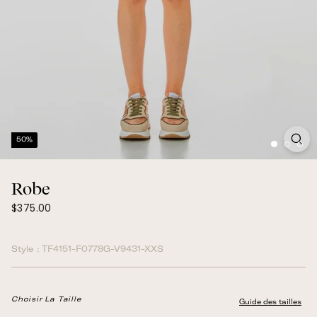
50%
Robe
$375.00
Prix
$375.00
normal
Style :
TF4151-F0778G-V9431-XXS
Choisir La Taille
Guide des tailles