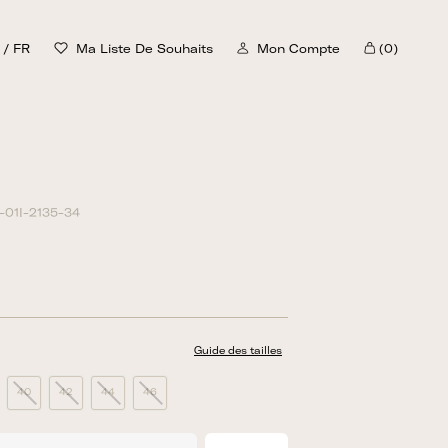
/
FR
Ma Liste De Souhaits
Mon Compte
(0)
Chariot
-01I-2135-34
Guide des tailles
40
42
44
46