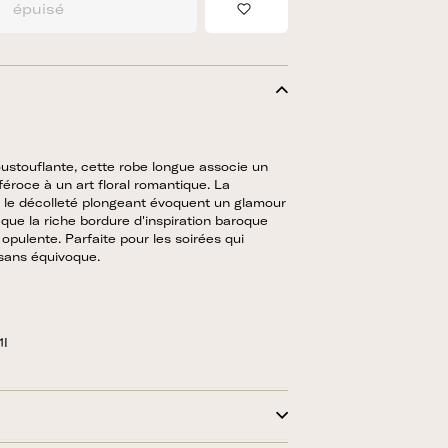
épuisé
Ajouter à la liste de sou
ustouflante, cette robe longue associe un
féroce à un art floral romantique. La
et le décolleté plongeant évoquent un glamour
 que la riche bordure d'inspiration baroque
opulente. Parfaite pour les soirées qui
sans équivoque.
1I