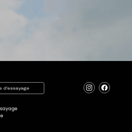
e d'essayage
Instagram
Facebook
ssayage
de