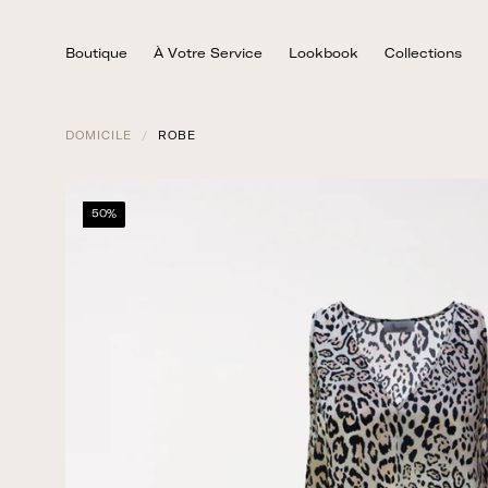
Skip
to
Boutique
À Votre Service
Lookbook
Collections
content
DOMICILE
/
ROBE
50%