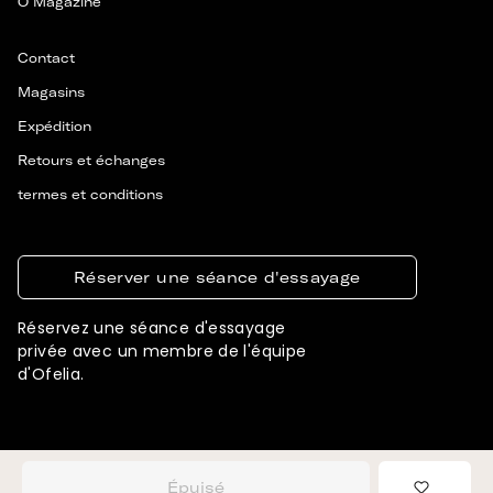
Ô Magazine
Contact
Magasins
Expédition
Retours et échanges
termes et conditions
Réserver une séance d'essayage
Réservez une séance d'essayage
privée avec un membre de l'équipe
d'Ofelia.
© 2026 OFELIA. TOUS DROITS RÉSERVÉS
CONÇU ET DÉVELOPPÉ PAR SIGNIFLY
Épuisé
Ajouter