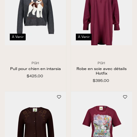
À Venir
À Venir
PGH
PGH
Pull pour chien en intarsia
Robe en soie avec détails
Hotfix
$425.00
$
4
$395.00
$
2
3
5
9
.
5
0
.
0
0
0