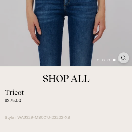
SHOP ALL
Tricot
$275.00
Prix
$275.00
régulier
Style :
WA6329-MS007J-22222-XS