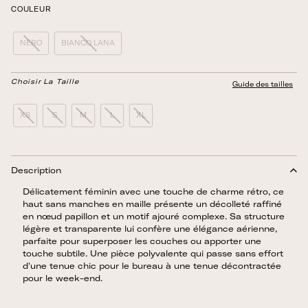
COULEUR
NERO
BIANCO LANA
Choisir La Taille
Guide des tailles
XS
S
M
L
XL
Description
Délicatement féminin avec une touche de charme rétro, ce
haut sans manches en maille présente un décolleté raffiné
en nœud papillon et un motif ajouré complexe. Sa structure
légère et transparente lui confère une élégance aérienne,
parfaite pour superposer les couches ou apporter une
touche subtile. Une pièce polyvalente qui passe sans effort
d'une tenue chic pour le bureau à une tenue décontractée
pour le week-end.