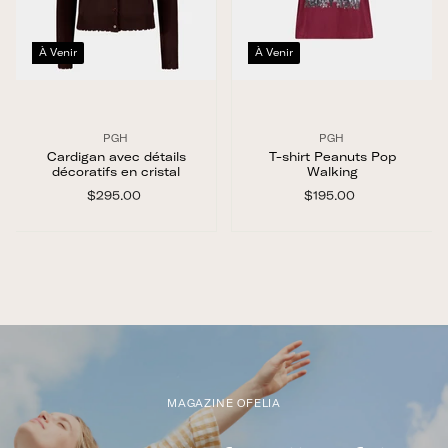
À Venir
À Venir
PGH
PGH
Cardigan avec détails
T-shirt Peanuts Pop
décoratifs en cristal
Walking
$295.00
$
$195.00
$
2
1
9
9
5
5
.
.
0
0
0
0
MAGAZINE OFELIA