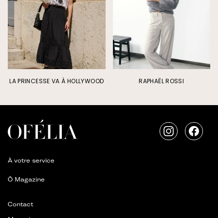
LA PRINCESSE VA À HOLLYWOOD
RAPHAËL ROSSI
Instagram
Faceb
À votre service
Ô Magazine
Contact