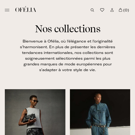
Passer
B
au
(0)
o
contenu
u
Nos collections
t
i
Bienvenue à Ofélia, où l'élégance et l'originalité
q
s'harmonisent.
En plus de présenter les dernières
u
tendances internationales, nos collections sont
soigneusement sélectionnées parmi les plus
e
grandes marques de mode européennes pour
O
s'adapter à votre style de vie.
f
é
l
i
a