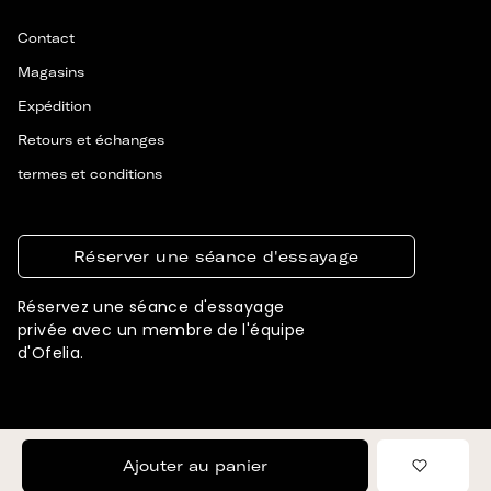
Contact
Magasins
Expédition
Retours et échanges
termes et conditions
Réserver une séance d'essayage
Réservez une séance d'essayage
privée avec un membre de l'équipe
d'Ofelia.
© 2026 OFELIA. TOUS DROITS RÉSERVÉS
CONÇU ET DÉVELOPPÉ PAR SIGNIFLY
Ajouter au panier
Ajouter