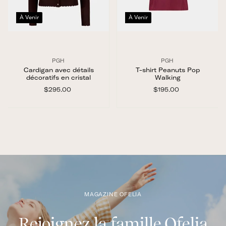
À Venir
À Venir
PGH
PGH
Cardigan avec détails
T-shirt Peanuts Pop
décoratifs en cristal
Walking
$295.00
$
$195.00
$
2
1
9
9
5
5
.
.
0
0
0
0
MAGAZINE OFELIA
Rejoignez la famille Ofelia