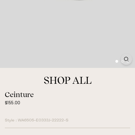
SHOP ALL
Ceinture
$155.00
Prix
$155.00
régulier
Style :
WA6505-E0333J-22222-S