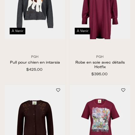
À Venir
À Venir
PGH
PGH
Pull pour chien en intarsia
Robe en soie avec détails
Hotfix
$425.00
$
4
$395.00
$
2
3
5
9
.
5
0
.
0
0
0