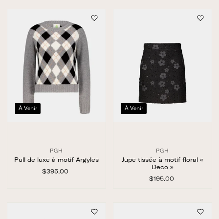
5
.
.
0
0
0
0
À Venir
À Venir
PGH
PGH
Pull de luxe à motif Argyles
Jupe tissée à motif floral «
Deco »
$395.00
$
3
$195.00
$
9
1
5
9
.
5
0
.
0
0