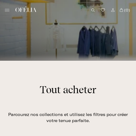
Skip
B
to
(0)
o
content
u
t
i
q
u
e
O
f
é
Tout acheter
l
i
a
Parcourez nos collections et utilisez les filtres pour créer
votre tenue parfaite.