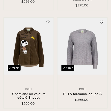
$295.00
$
2
$275.00
$
9
2
5
7
.
5
0
.
0
0
0
À Venir
À Venir
PGH
PGH
Chemisier en velours
Pull à torsades, coupe A
côtelé Snoopy
$365.00
$
$265.00
$
3
2
6
6
5