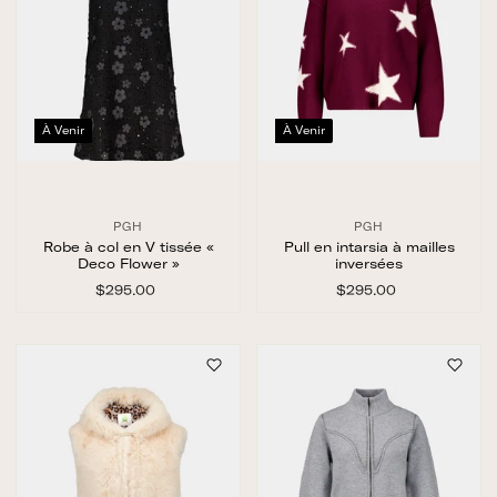
À Venir
À Venir
PGH
PGH
Robe à col en V tissée «
Pull en intarsia à mailles
Deco Flower »
inversées
$295.00
$
$295.00
$
2
2
9
9
5
5
.
.
0
0
0
0