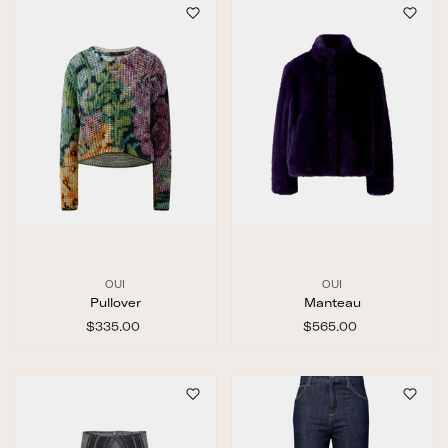
.
.
0
0
0
0
OUI
OUI
Pullover
Manteau
$335.00
$
$565.00
$
3
5
3
6
5
5
.
.
0
0
0
0