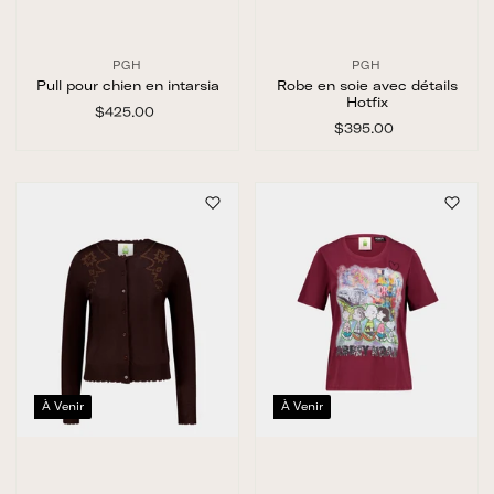
PGH
PGH
Pull pour chien en intarsia
Robe en soie avec détails
Hotfix
$425.00
$
4
$395.00
$
2
3
5
9
.
5
0
.
0
0
0
À Venir
À Venir