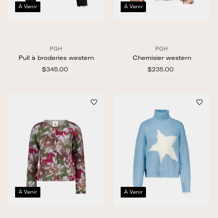
À Venir
À Venir
PGH
PGH
Pull à broderies western
Chemisier western
$345.00
$
$235.00
$
3
2
4
3
5
5
.
.
0
0
0
0
À Venir
À Venir