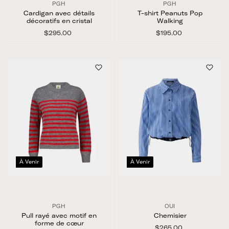
PGH
PGH
Cardigan avec détails
T-shirt Peanuts Pop
décoratifs en cristal
Walking
$295.00
$
$195.00
$
2
1
9
9
5
5
.
.
0
0
0
0
À Venir
À Venir
PGH
OUI
Pull rayé avec motif en
Chemisier
forme de cœur
$265.00
$