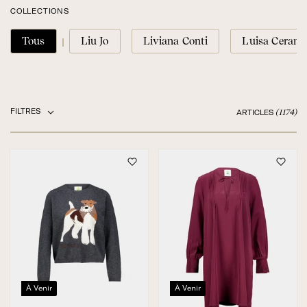
COLLECTIONS
Tous
Liu Jo
Liviana Conti
Luisa Cerano
FILTRES
(1174)
ARTICLES
À Venir
À Venir