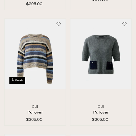
$295.00
$
2
2
6
9
5
5
.
.
0
0
0
0
À Venir
OUI
OUI
Pullover
Pullover
$365.00
$
$265.00
$
3
2
6
6
5
5