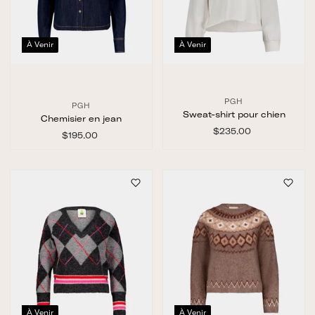
À Venir
À Venir
PGH
PGH
Sweat-shirt pour chien
Chemisier en jean
$235.00
$
$195.00
$
2
1
3
9
5
5
.
.
0
0
0
0
À Venir
À Venir