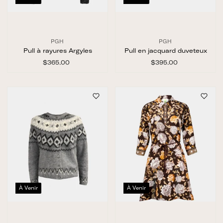
PGH
PGH
Pull à rayures Argyles
Pull en jacquard duveteux
$365.00
$
$395.00
$
3
3
6
9
5
5
.
.
0
0
0
0
À Venir
À Venir