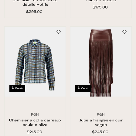
détails Hotfix
$175.00
$
$295.00
$
1
2
7
9
5
5
.
.
0
0
0
0
À Venir
À Venir
PGH
PGH
Chemisier à col à carreaux
Jupe à franges en cuir
couleur olive
vegan
$215.00
$
$245.00
$