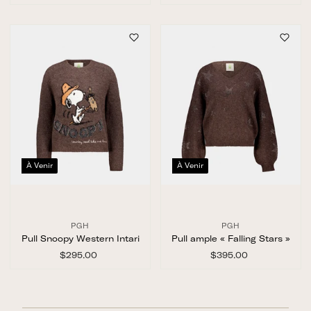
2
2
1
4
5
5
.
.
0
0
0
0
À Venir
À Venir
PGH
PGH
Pull Snoopy Western Intari
Pull ample « Falling Stars »
$295.00
$
$395.00
$
2
3
9
9
5
5
.
.
0
0