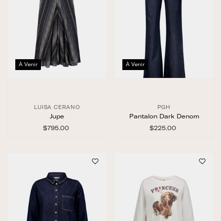
À Venir
À Venir
LUISA CERANO
PGH
Jupe
Pantalon Dark Denom
$795.00
$
$225.00
$
7
2
9
2
5
5
.
.
0
0
0
0