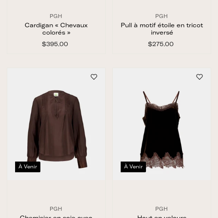
PGH
PGH
Cardigan « Chevaux
Pull à motif étoile en tricot
colorés »
inversé
$395.00
$
$275.00
$
3
2
9
7
5
5
.
.
0
0
0
0
À Venir
À Venir
PGH
PGH
Chemisier en soie avec
Haut en velours