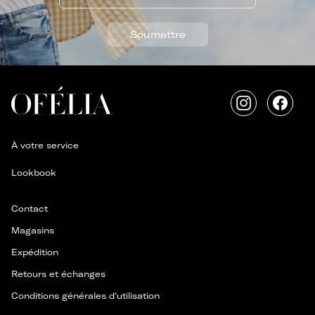
Soumettre
Instagram
Faceb
À votre service
Lookbook
Contact
Magasins
Expédition
Retours et échanges
Conditions générales d'utilisation