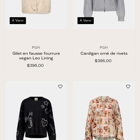
À Venir
À Venir
PGH
PGH
Gilet en fausse fourrure
Cardigan orné de rivets
vegan Leo Lining
$395.00
$
$395.00
$
3
3
9
9
5
5
.
.
0
0
0
0