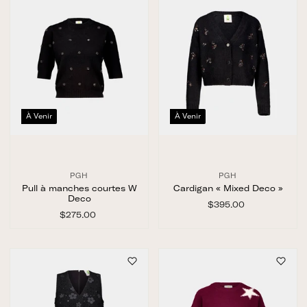
0
À Venir
À Venir
PGH
PGH
Pull à manches courtes W
Cardigan « Mixed Deco »
Deco
$395.00
$
$275.00
$
3
2
9
7
5
5
.
.
0
0
0
0