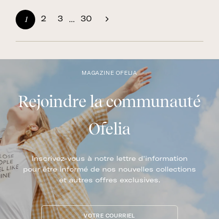
0
0
2
3
30
1
...
Suivant
MAGAZINE OFELIA
Rejoindre la communauté
Ofelia
Inscrivez-vous à notre lettre d'information
pour être informé de nos nouvelles collections
et autres offres exclusives.
VOTRE COURRIEL