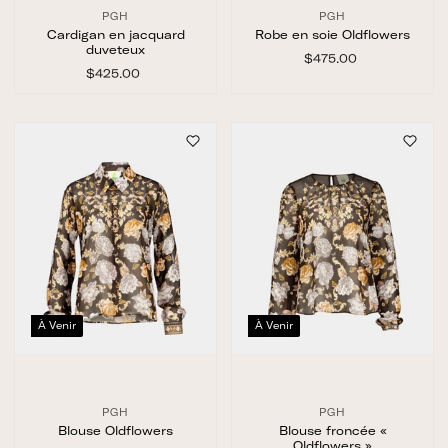
PGH
PGH
Cardigan en jacquard
Robe en soie Oldflowers
duveteux
$475.00
$
$425.00
$
4
4
7
2
5
5
.
.
0
0
0
0
À Venir
À Venir
PGH
PGH
Blouse Oldflowers
Blouse froncée «
Oldflowers »