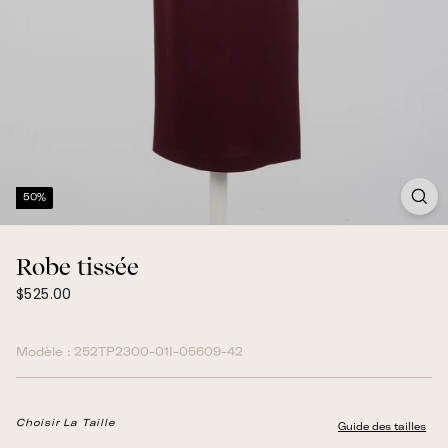
50%
Robe tissée
$525.00
Prix
$525.00
normal
Modèle :
252TP2300-01I-05609-42
Choisir La Taille
Guide des tailles