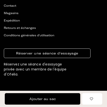
Contact
Magasins
Expédition
Retours et échanges
Conditions générales d'utilisation
Réserver une séance d'essayage
Réservez une séance d'essayage
privée avec un membre de l'équipe
d'Ofelia.
© 2026 OFELIA. TOUS DROITS RÉSERVÉS
CONÇU ET DÉVELOPPÉ PAR SIGNIFLY
Ajouter au sac
Ajouter