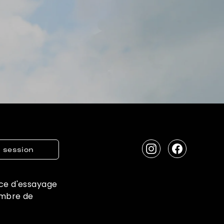
g session
Instagram
Facebook
ce d'essayage
embre de