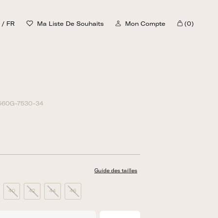
/
FR
Ma Liste De Souhaits
Mon Compte
(0)
Chariot
560G-7530-34
00
Guide des tailles
40
42
44
46