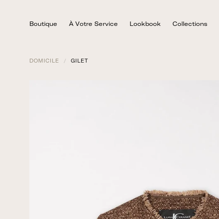
Skip
to
Boutique
À Votre Service
Lookbook
Collections
content
DOMICILE
/
GILET