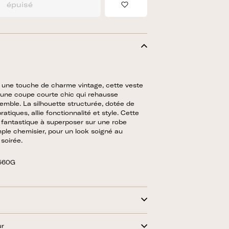
épuisé
Ajouter à la liste de sou
 une touche de charme vintage, cette veste
 une coupe courte chic qui rehausse
emble. La silhouette structurée, dotée de
tiques, allie fonctionnalité et style. Cette
 fantastique à superposer sur une robe
ple chemisier, pour un look soigné au
soirée.
6560G
ur