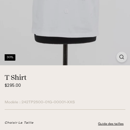
30%
T Shirt
$295.00
Prix
$295.00
normal
Modèle :
242TP2500-01G-00001-XXS
Choisir La Taille
Guide des tailles