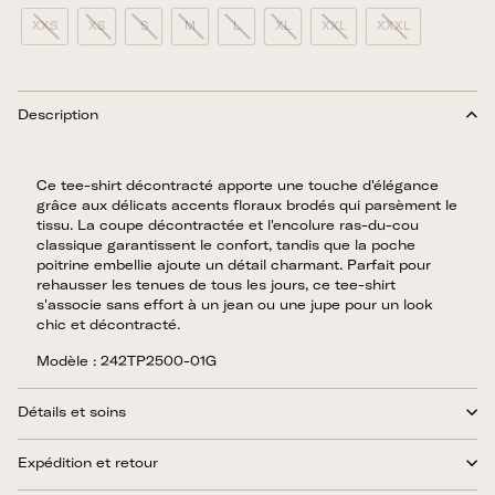
XXS
XS
S
M
L
XL
XXL
XXXL
Description
Ce tee-shirt décontracté apporte une touche d'élégance
grâce aux délicats accents floraux brodés qui parsèment le
tissu. La coupe décontractée et l'encolure ras-du-cou
classique garantissent le confort, tandis que la poche
poitrine embellie ajoute un détail charmant. Parfait pour
rehausser les tenues de tous les jours, ce tee-shirt
s'associe sans effort à un jean ou une jupe pour un look
chic et décontracté.
Modèle : 242TP2500-01G
Détails et soins
Expédition et retour