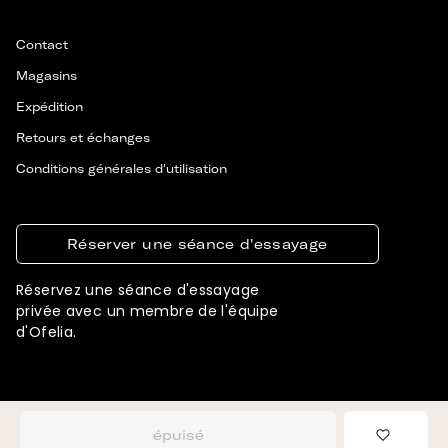
Contact
Magasins
Expédition
Retours et échanges
Conditions générales d'utilisation
Réserver une séance d'essayage
Réservez une séance d'essayage
privée avec un membre de l'équipe
d'Ofelia.
© 2026 OFELIA. TOUS DROITS RÉSERVÉS
CONÇU ET DÉVELOPPÉ PAR SIGNIFLY
épuisé
Ajouter