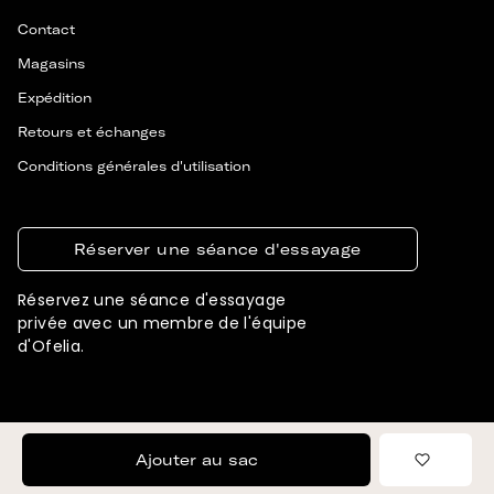
Contact
Magasins
Expédition
Retours et échanges
Conditions générales d'utilisation
Réserver une séance d'essayage
Réservez une séance d'essayage
privée avec un membre de l'équipe
d'Ofelia.
© 2026 OFELIA. TOUS DROITS RÉSERVÉS
CONÇU ET DÉVELOPPÉ PAR SIGNIFLY
Ajouter au sac
Ajouter