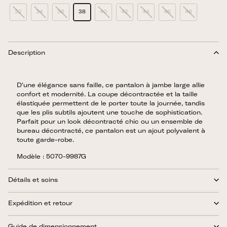
32
34
36
38
40
42
44
46
48
Description
D'une élégance sans faille, ce pantalon à jambe large allie
confort et modernité. La coupe décontractée et la taille
élastiquée permettent de le porter toute la journée, tandis
que les plis subtils ajoutent une touche de sophistication.
Parfait pour un look décontracté chic ou un ensemble de
bureau décontracté, ce pantalon est un ajout polyvalent à
toute garde-robe.
Modèle : 5070-9987G
Détails et soins
Expédition et retour
Guide de dimensionnement