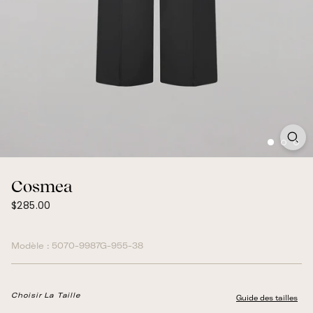
Cosmea
$285.00
Prix
$285.00
normal
Modèle :
5070-9987G-955-38
Choisir La Taille
Guide des tailles